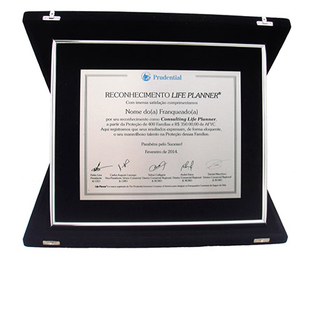
homenagem em aço inox e impressão colorida em moldura de veludo e alumínio em estojo 