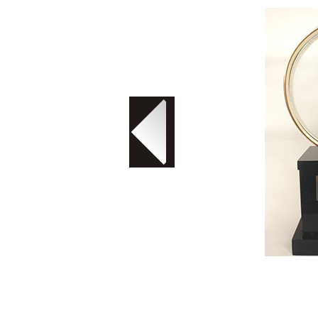
Troféu em acrílico cristal com impressão UV, det