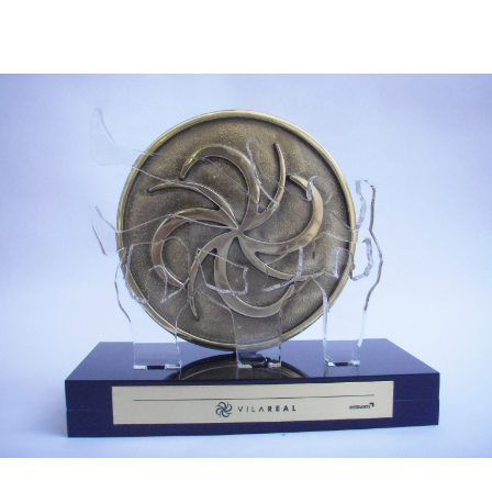
Troféu Vila Real - Latão fundido com detalhe em acrílico e base em acrílico. tp04