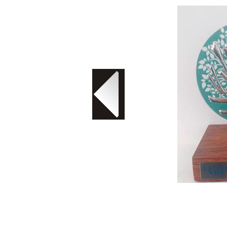
Troféu em acrílico com detalhe em