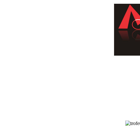
Início
Notícias
Empr
Esculturas
Medalhas 
Client